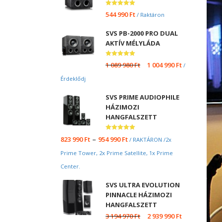
Értékelés:
544 990
Ft
/ Raktáron
5.00
/ 5
SVS PB-2000 PRO DUAL
AKTÍV MÉLYLÁDA
Értékelés:
1 089 980
Ft
1 004 990
Ft
/
5.00
/ 5
Érdeklődj
SVS PRIME AUDIOPHILE
HÁZIMOZI
HANGFALSZETT
Értékelés:
–
823 990
Ft
954 990
Ft
/ RAKTÁRON /2x
5.00
/ 5
Prime Tower, 2x Prime Satellite, 1x Prime
Center.
SVS ULTRA EVOLUTION
PINNACLE HÁZIMOZI
HANGFALSZETT
3 194 970
Ft
2 939 990
Ft