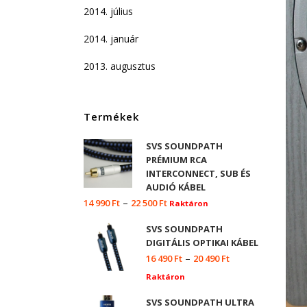
2014. július
2014. január
2013. augusztus
Termékek
SVS SOUNDPATH
PRÉMIUM RCA
INTERCONNECT, SUB ÉS
AUDIÓ KÁBEL
–
14 990
Ft
22 500
Ft
Raktáron
SVS SOUNDPATH
DIGITÁLIS OPTIKAI KÁBEL
–
16 490
Ft
20 490
Ft
Raktáron
SVS SOUNDPATH ULTRA