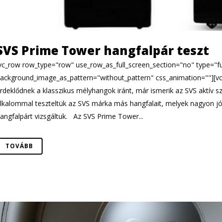
SVS Prime Tower hangfalpár teszt
vc_row row_type="row" use_row_as_full_screen_section="no" type="ful
ackground_image_as_pattern="without_pattern" css_animation=""][v
rdeklődnek a klasszikus mélyhangok iránt, már ismerik az SVS aktív sz
lkalommal teszteltük az SVS márka más hangfalait, melyek nagyon jó
angfalpárt vizsgáltuk. Az SVS Prime Tower...
TOVÁBB