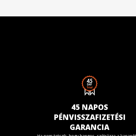
45 NAPOS
PÉNVISSZAFIZETÉSI
GARANCIA
Ha nem tetszik, hogy hangos, szétrázza a kanapét