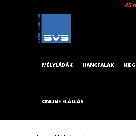
45 
MÉLYLÁDÁK
HANGFALAK
KIE
Kategóriák
Egyéb
ONLINE ELÁLLÁS
Tesztek
Tippek/Trükkök