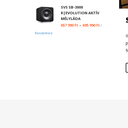
SVS SB-3000
R|EVOLUTION AKTÍV
MÉLYLÁDA
–
657 990
Ft
695 990
Ft
/
A
Rendelésre
ö
p
f