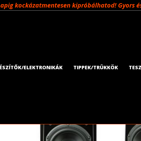
napig kockázatmentesen kipróbálhatod! Gyors és 
GÉSZÍTŐK/ELEKTRONIKÁK
TIPPEK/TRÜKKÖK
TES