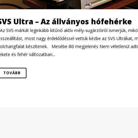
SVS Ultra – Az állványos hófehérke
z SVS márkát leginkább kitűnő aktív mély-sugárzóiról ismerjük, mikö
sszeállítást, most nagy érdeklődéssel vettük kézbe az SVS Ultrákat, m
olchangfalat készítenek. Mesébe illő megjelenés Nem véletlenül adt
ekete és fehér változatban...
TOVÁBB