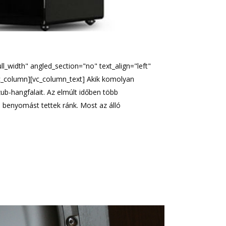
l_width" angled_section="no" text_align="left"
c_column][vc_column_text] Akik komolyan
ub-hangfalait. Az elmúlt időben több
 benyomást tettek ránk. Most az álló