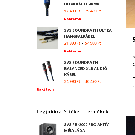
HDMI KÁBEL 4K/8K
–
17 490
Ft
25 490
Ft
Raktáron
SVS SOUNDPATH ULTRA
HANGFALKÁBEL
–
21 990
Ft
54 990
Ft
H
Raktáron
S
SVS SOUNDPATH
e
BALANCED XLR AUDIÓ
KÁBEL
–
24 990
Ft
40 490
Ft
Raktáron
Legjobbra értékelt termékek
SVS PB-2000 PRO AKTÍV
MÉLYLÁDA