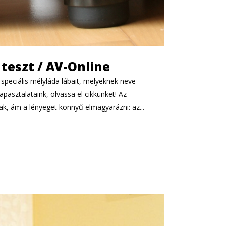
 teszt / AV-Online
speciális mélyláda lábait, melyeknek neve
apasztalataink, olvassa el cikkünket! Az
k, ám a lényeget könnyű elmagyarázni: az...