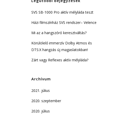
Legutóbbi bejegyzések
SVS SB-1000 Pro aktív mélyláda teszt
Házi filmszínház SVS rendszer– Velence
Mi az a hangszóró keresztváltás?
Körülölelő immerzív Dolby Atmos és
DTS:X hangzás új magaslatokban!
Zárt vagy Reflexes aktív mélyláda?
Archívum
2021. július
2020. szeptember
2020. július