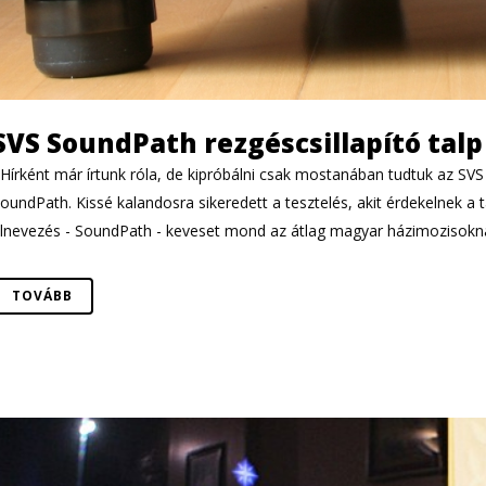
SVS SoundPath rezgéscsillapító talp
írként már írtunk róla, de kipróbálni csak mostanában tudtuk az SVS 
oundPath. Kissé kalandosra sikeredett a tesztelés, akit érdekelnek a t
lnevezés - SoundPath - keveset mond az átlag magyar házimozisokna
TOVÁBB