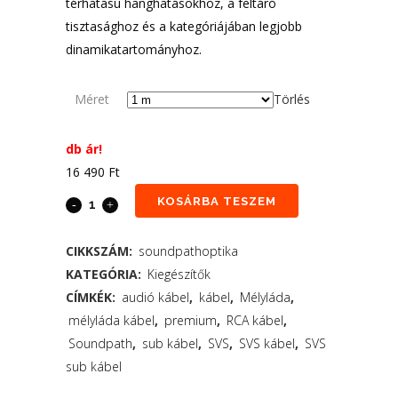
térhatású hanghatásokhoz, a feltáró
tisztasághoz és a kategóriájában legjobb
dinamikatartományhoz.
Méret
Törlés
db ár!
16 490
Ft
KOSÁRBA TESZEM
CIKKSZÁM:
soundpathoptika
KATEGÓRIA:
Kiegészítők
CÍMKÉK:
audió kábel
,
kábel
,
Mélyláda
,
mélyláda kábel
,
premium
,
RCA kábel
,
Soundpath
,
sub kábel
,
SVS
,
SVS kábel
,
SVS
sub kábel