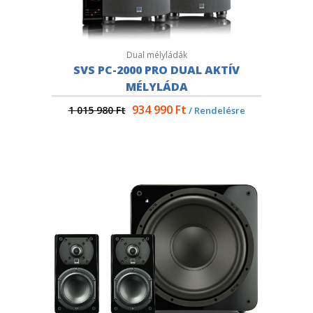
Dual mélyládák
SVS PC-2000 PRO DUAL AKTÍV
MÉLYLÁDA
934 990
Ft
1 015 980
Ft
/ Rendelésre