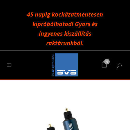
45 napig kockázatmentesen
kipróbálhatod! Gyors és
ingyenes kiszállítás
raktárunkból.
0