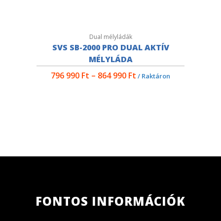
Dual mélyládák
SVS SB-2000 PRO DUAL AKTÍV
MÉLYLÁDA
796 990
Ft
–
864 990
Ft
/ Raktáron
FONTOS INFORMÁCIÓK