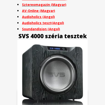
Sztereomagazin (Magyar)
AV-Online (Magyar)
Audioholics (Angol)
Audioholics teszt(Angol)
Soundandision (Angol)
SVS 4000 széria tesztek