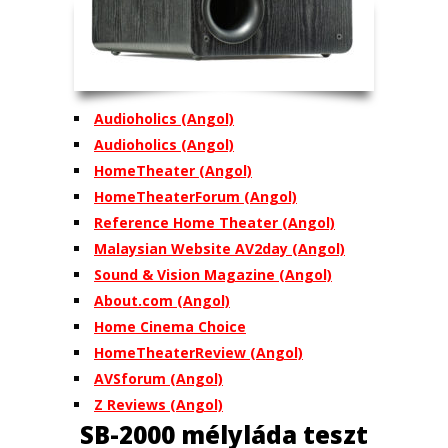
Audioholics
(Angol)
Audioholics
(Angol)
HomeTheater
(Angol)
HomeTheaterForum
(Angol)
Reference Home Theater
(Angol)
Malaysian Website AV2day
(Angol)
Sound & Vision Magazine
(Angol)
About.com
(Angol)
Home Cinema Choice
HomeTheaterReview
(Angol)
AVSforum
(Angol)
Z Reviews
(Angol)
SB-2000 mélyláda teszt