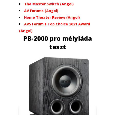
The Master Switch (Angol)
AV Forums (Angol)
Home Theater Review (Angol)
AVS Forum’s Top Choice 2021 Award
(Angol)
PB-2000 pro mélyláda
teszt