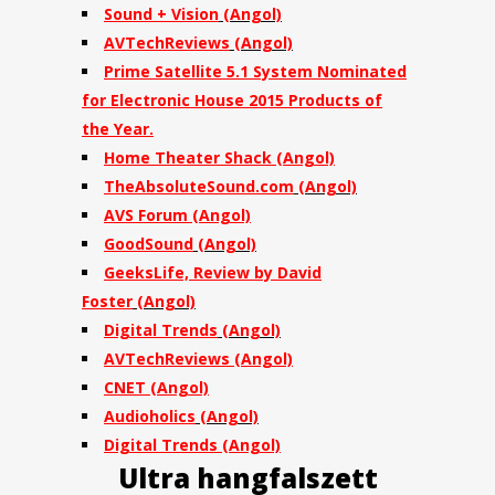
Sound + Vision
(Angol)
AVTechReviews
(Angol)
Prime Satellite 5.1 System Nominated
for Electronic House 2015 Products of
the Year.
Home Theater Shack
(Angol)
TheAbsoluteSound.com
(Angol)
AVS Forum
(Angol)
GoodSound
(Angol)
GeeksLife, Review by David
Foster
(Angol)
Digital Trends
(Angol)
AVTechReviews
(Angol)
CNET
(Angol)
Audioholics
(Angol)
Digital Trends
(Angol)
Ultra hangfalszett