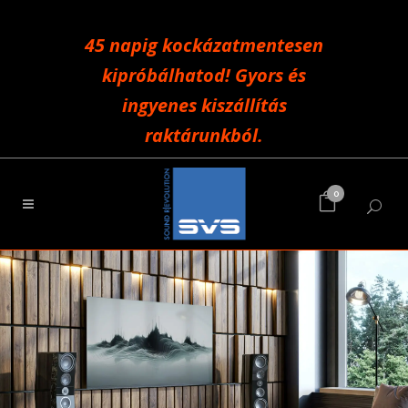
45 napig kockázatmentesen
kipróbálhatod! Gyors és
ingyenes kiszállítás
raktárunkból.
0