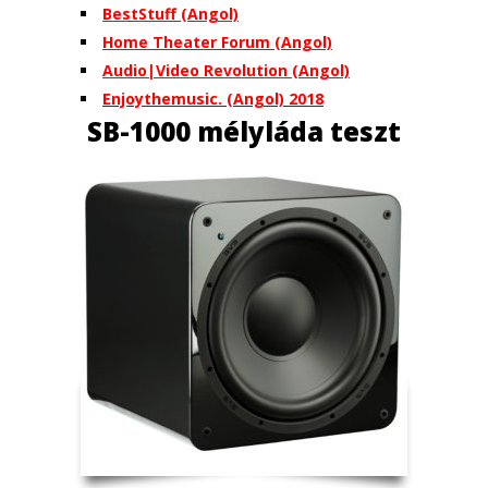
BestStuff (Angol)
Home Theater Forum (Angol)
Audio|Video Revolution (Angol)
Enjoythemusic. (Angol) 2018
SB-1000 mélyláda teszt