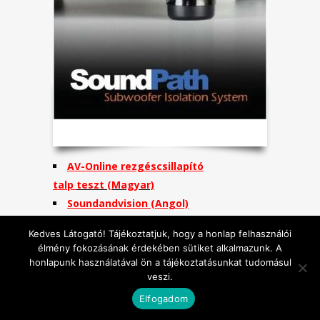
AV-Online rezgéscsillapító
talp
teszt (Magyar)
Soundandvision
(Angol)
Sound & Vision Magazine
(Angol)
Kedves Látogató! Tájékoztatjuk, hogy a honlap felhasználói
Positive Feedback Magazine
(Angol)
élmény fokozásának érdekében sütiket alkalmazunk. A
Audiophilereview
(Angol)
honlapunk használatával ön a tájékoztatásunkat tudomásul
Audio és mélyláda
veszi.
kábel
Elfogadom