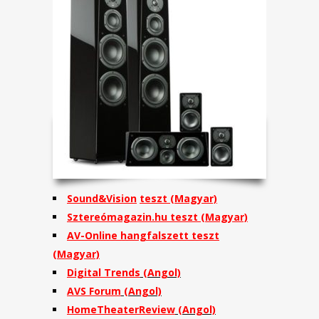
Sound&Vision
teszt (Magyar)
Sztereómagazin.hu teszt (Magyar)
AV-Online hangfalszett teszt
(Magyar)
Digital Trends
(Angol)
AVS Forum
(Angol)
HomeTheaterReview
(Angol)