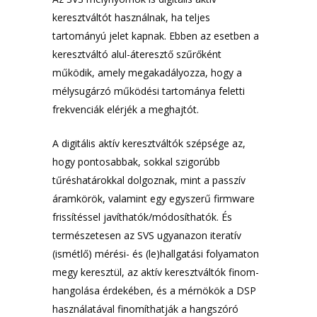
keresztváltót használnak, ha teljes
tartományú jelet kapnak. Ebben az esetben a
keresztváltó alul-áteresztő szűrőként
működik, amely megakadályozza, hogy a
mélysugárzó működési tartománya feletti
frekvenciák elérjék a meghajtót.
A digitális aktív keresztváltók szépsége az,
hogy pontosabbak, sokkal szigorúbb
tűréshatárokkal dolgoznak, mint a passzív
áramkörök, valamint egy egyszerű firmware
frissítéssel javíthatók/módosíthatók. És
természetesen az SVS ugyanazon iteratív
(ismétlő) mérési- és (le)hallgatási folyamaton
megy keresztül, az aktív keresztváltók finom-
hangolása érdekében, és a mérnökök a DSP
használatával finomíthatják a hangszóró