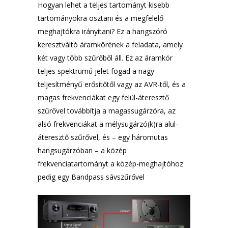
Hogyan lehet a teljes tartományt kisebb
tartományokra osztani és a megfelelő
meghajtókra irányítani? Ez a hangszóró
keresztváltó áramkörének a feladata, amely
két vagy több szűrőből áll. Ez az áramkör
teljes spektrumú jelet fogad a nagy
teljesítményű erősítőtől vagy az AVR-től, és a
magas frekvenciákat egy felül-áteresztő
szűrővel továbbítja a magassugárzóra, az
alsó frekvenciákat a mélysugárzó(k)ra alul-
áteresztő szűrővel, és – egy háromutas
hangsugárzóban – a közép
frekvenciatartományt a közép-meghajtóhoz
pedig egy Bandpass sávszűrővel