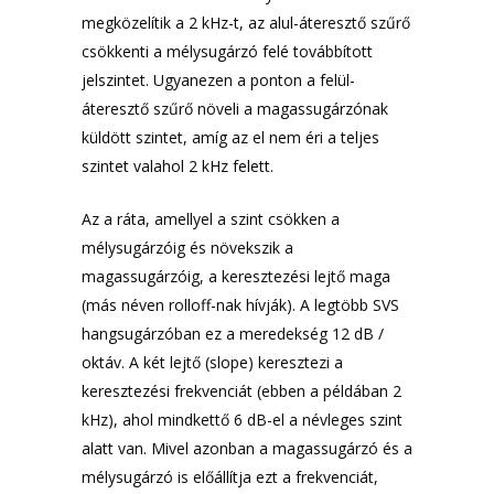
megközelítik a 2 kHz-t, az alul-áteresztő szűrő
csökkenti a mélysugárzó felé továbbított
jelszintet. Ugyanezen a ponton a felül-
áteresztő szűrő növeli a magassugárzónak
küldött szintet, amíg az el nem éri a teljes
szintet valahol 2 kHz felett.
Az a ráta, amellyel a szint csökken a
mélysugárzóig és növekszik a
magassugárzóig, a keresztezési lejtő maga
(más néven rolloff-nak hívják). A legtöbb SVS
hangsugárzóban ez a meredekség 12 dB /
oktáv. A két lejtő (slope) keresztezi a
keresztezési frekvenciát (ebben a példában 2
kHz), ahol mindkettő 6 dB-el a névleges szint
alatt van. Mivel azonban a magassugárzó és a
mélysugárzó is előállítja ezt a frekvenciát,