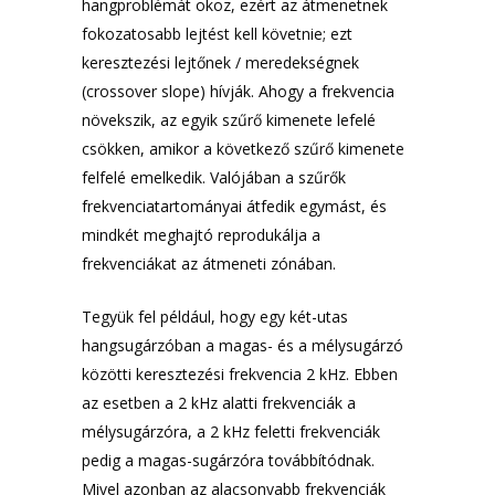
hangproblémát okoz, ezért az átmenetnek
fokozatosabb lejtést kell követnie; ezt
keresztezési lejtőnek / meredekségnek
(crossover slope) hívják. Ahogy a frekvencia
növekszik, az egyik szűrő kimenete lefelé
csökken, amikor a következő szűrő kimenete
felfelé emelkedik. Valójában a szűrők
frekvenciatartományai átfedik egymást, és
mindkét meghajtó reprodukálja a
frekvenciákat az átmeneti zónában.
Tegyük fel például, hogy egy két-utas
hangsugárzóban a magas- és a mélysugárzó
közötti keresztezési frekvencia 2 kHz. Ebben
az esetben a 2 kHz alatti frekvenciák a
mélysugárzóra, a 2 kHz feletti frekvenciák
pedig a magas-sugárzóra továbbítódnak.
Mivel azonban az alacsonyabb frekvenciák