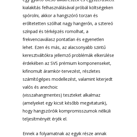
kialakítás felhasználásával próbál költségeken
spórolni, akkor a hangszóró torzan és
erőltetetten szólhat nagy hangerőn, a sztereó
színpad és térképzés romolhat, a
frekvenciaválasz pontatlan és egyenetlen
lehet. Ezen és más, az alacsonyabb szintű
keresztváltókra jellemző problémák elkerülése
érdekében az SVS prémium komponenseket,
kifinomult áramkör-tervezést, részletes
számítógépes modellezést, valamint kiterjedt
valós és anechoic
(visszahangmentes) teszteket alkalmaz
(amelyeket egy kicsit később megvitatunk),
hogy hangszóróik kompromisszumok nélküli
teljesítményét érjék el.
Ennek a folyamatnak az egyik része annak