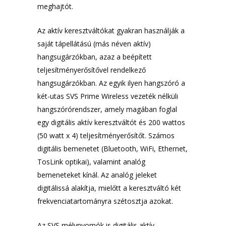
meghajtót.
Az aktív keresztváltókat gyakran használják a
saját tápellátású (más néven aktív)
hangsugárzókban, azaz a beépített
teljesítményerősítővel rendelkező
hangsugárzókban. Az egyik ilyen hangszóró a
két-utas SVS Prime Wireless vezeték nélküli
hangszórórendszer, amely magában foglal
egy digitális aktív keresztváltót és 200 wattos
(50 watt x 4) teljesítményerősítőt. Számos
digitális bemenetet (Bluetooth, WiFi, Ethernet,
TosLink optikai), valamint analóg
bemeneteket kínál. Az analóg jeleket
digitálissá alakítja, mielőtt a keresztváltó két
frekvenciatartományra szétosztja azokat.
Az SVS mélynyomók is digitális aktív