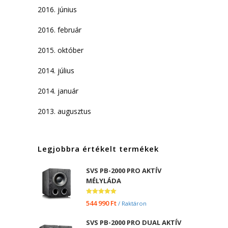
2016. június
2016. február
2015. október
2014. július
2014. január
2013. augusztus
Legjobbra értékelt termékek
SVS PB-2000 PRO AKTÍV
MÉLYLÁDA
Értékelés:
544 990
Ft
/ Raktáron
5.00
/ 5
SVS PB-2000 PRO DUAL AKTÍV