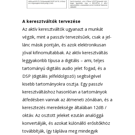
A keresztváltók tervezése
Az aktív keresztváltók ugyanazt a munkát
végzik, mint a passzív tervezésűek, csak a jel-
lánc másik pontján, és azok elektronikusan
jóval kifinomultabbak. Az aktív keresztváltás
leggyakoribb típusa a digitális – ami, teljes
tartományú digitális audio jelet fogad, és a
DSP (digitális jelfeldolgozó) segítségével
kisebb tartományokra osztja. Egy passzív
keresztváltáshoz hasonlóan a tartományok
átfedésben vannak az átmeneti zónában, és a
keresztezés meredeksége általában 12dB /
oktáv. Az osztott jeleket ezután analóggá
konvertálják, és azokat különálló erősítőkhöz
továbbítják, így tápláva meg mindegyik