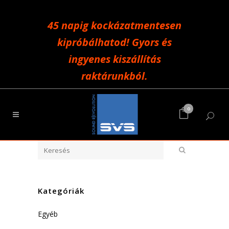
45 napig kockázatmentesen
kipróbálhatod! Gyors és
ingyenes kiszállítás
raktárunkból.
0
Kategóriák
Egyéb