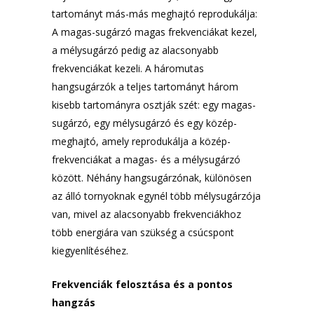
tartományt más-más meghajtó reprodukálja:
A magas-sugárzó magas frekvenciákat kezel,
a mélysugárzó pedig az alacsonyabb
frekvenciákat kezeli. A háromutas
hangsugárzók a teljes tartományt három
kisebb tartományra osztják szét: egy magas-
sugárzó, egy mélysugárzó és egy közép-
meghajtó, amely reprodukálja a közép-
frekvenciákat a magas- és a mélysugárzó
között. Néhány hangsugárzónak, különösen
az álló tornyoknak egynél több mélysugárzója
van, mivel az alacsonyabb frekvenciákhoz
több energiára van szükség a csúcspont
kiegyenlítéséhez.
Frekvenciák felosztása és a pontos
hangzás