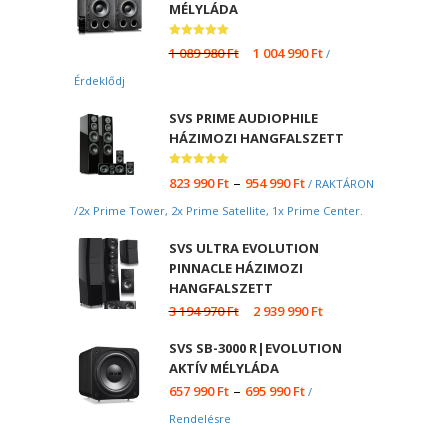
MÉLYLÁDA
Értékelés:
1 089 980
Ft
1 004 990
Ft
/
5.00
/ 5
Érdeklődj
SVS PRIME AUDIOPHILE
HÁZIMOZI HANGFALSZETT
Értékelés:
–
823 990
Ft
954 990
Ft
/ RAKTÁRON
5.00
/ 5
/2x Prime Tower, 2x Prime Satellite, 1x Prime Center.
SVS ULTRA EVOLUTION
PINNACLE HÁZIMOZI
HANGFALSZETT
3 194 970
Ft
2 939 990
Ft
SVS SB-3000 R|EVOLUTION
AKTÍV MÉLYLÁDA
–
657 990
Ft
695 990
Ft
/
Rendelésre