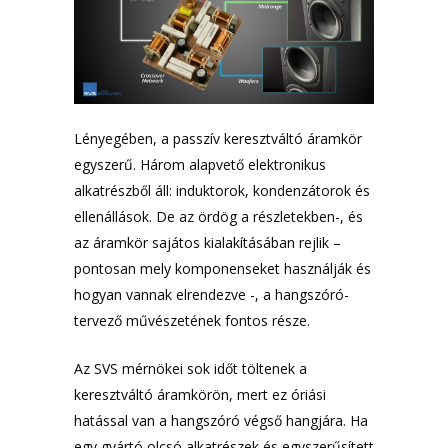
Lényegében, a passzív keresztváltó áramkör
egyszerű. Három alapvető elektronikus
alkatrészből áll: induktorok, kondenzátorok és
ellenállások. De az ördög a részletekben-, és
az áramkör sajátos kialakításában rejlik –
pontosan mely komponenseket használják és
hogyan vannak elrendezve -, a hangszóró-
tervező művészetének fontos része.
Az SVS mérnökei sok időt töltenek a
keresztváltó áramkörön, mert ez óriási
hatással van a hangszóró végső hangjára. Ha
egy gyártó olcsó alkatrészek és egyszerűsített