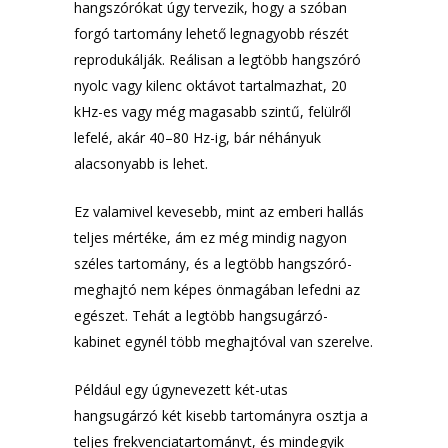
hangszórókat úgy tervezik, hogy a szóban
forgó tartomány lehető legnagyobb részét
reprodukálják. Reálisan a legtöbb hangszóró
nyolc vagy kilenc oktávot tartalmazhat, 20
kHz-es vagy még magasabb szintű, felülről
lefelé, akár 40–80 Hz-ig, bár néhányuk
alacsonyabb is lehet.
Ez valamivel kevesebb, mint az emberi hallás
teljes mértéke, ám ez még mindig nagyon
széles tartomány, és a legtöbb hangszóró-
meghajtó nem képes önmagában lefedni az
egészet. Tehát a legtöbb hangsugárzó-
kabinet egynél több meghajtóval van szerelve.
Például egy úgynevezett két-utas
hangsugárzó két kisebb tartományra osztja a
teljes frekvenciatartományt, és mindegyik