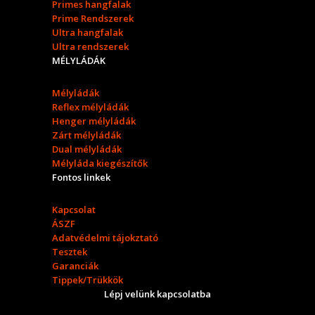
Primes hangfalak
Prime Rendszerek
Ultra hangfalak
Ultra rendszerek
MÉLYLÁDÁK
Mélyládák
Reflex mélyládák
Henger mélyládák
Zárt mélyládák
Dual mélyládák
Mélyláda kiegészítők
Fontos linkek
Kapcsolat
ÁSZF
Adatvédelmi tájokztató
Tesztek
Garanciák
Tippek/Trükkök
Lépj velünk kapcsolatba