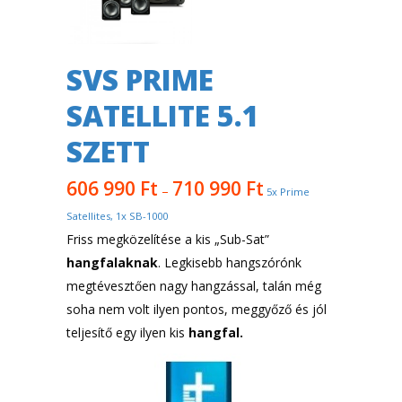
SVS PRIME
SATELLITE 5.1
SZETT
606 990
Ft
710 990
Ft
–
5x Prime
Satellites, 1x SB-1000
Friss megközelítése a kis „Sub-Sat”
hangfalaknak
. Legkisebb hangszórónk
megtévesztően nagy hangzással, talán még
soha nem volt ilyen pontos, meggyőző és jól
teljesítő egy ilyen kis
hangfal.