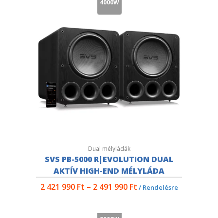
4000W
Dual mélyládák
SVS PB-5000 R|EVOLUTION DUAL
AKTÍV HIGH-END MÉLYLÁDA
2 421 990
Ft
–
2 491 990
Ft
/ Rendelésre