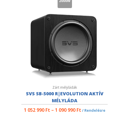
2000W
Zárt mélyládák
SVS SB-5000 R|EVOLUTION AKTÍV
MÉLYLÁDA
1 052 990
Ft
–
1 090 990
Ft
/ Rendelésre