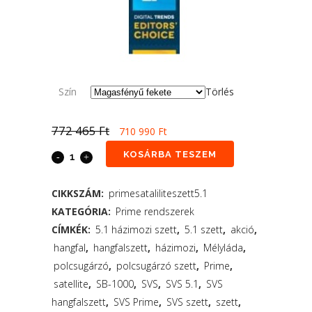
Szín
Törlés
772 465
Ft
710 990
Ft
KOSÁRBA TESZEM
CIKKSZÁM:
primesataliliteszett5.1
KATEGÓRIA:
Prime rendszerek
CÍMKÉK:
5.1 házimozi szett
,
5.1 szett
,
akció
,
hangfal
,
hangfalszett
,
házimozi
,
Mélyláda
,
polcsugárzó
,
polcsugárzó szett
,
Prime
,
satellite
,
SB-1000
,
SVS
,
SVS 5.1
,
SVS
hangfalszett
,
SVS Prime
,
SVS szett
,
szett
,