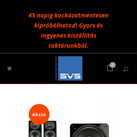
45 napig kockázatmentesen
kipróbálhatod! Gyors és
ingyenes kiszállítás
raktárunkból.
0
Akció