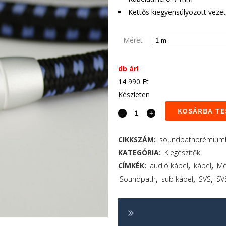
Kettős kiegyensúlyozott vezet
Méret
db ár!
14 990
Ft
Készleten
KOSÁRBA TE
CIKKSZÁM:
soundpathprémiumh
KATEGÓRIA:
Kiegészítők
CÍMKÉK:
audió kábel
,
kábel
,
Mé
Soundpath
,
sub kábel
,
SVS
,
SV