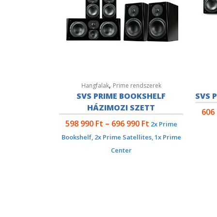
,
Hangfalak
Prime rendszerek
SVS PRIME BOOKSHELF
SVS P
HÁZIMOZI SZETT
606
598 990
Ft
–
696 990
Ft
2x Prime
Bookshelf, 2x Prime Satellites, 1x Prime
Center