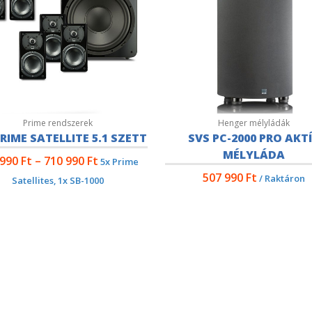
Prime rendszerek
Henger mélyládák
RIME SATELLITE 5.1 SZETT
SVS PC-2000 PRO AKT
MÉLYLÁDA
 990
Ft
–
710 990
Ft
5x Prime
507 990
Ft
/ Raktáron
Satellites, 1x SB-1000