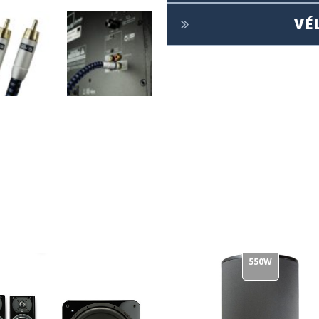
VÉ
550W