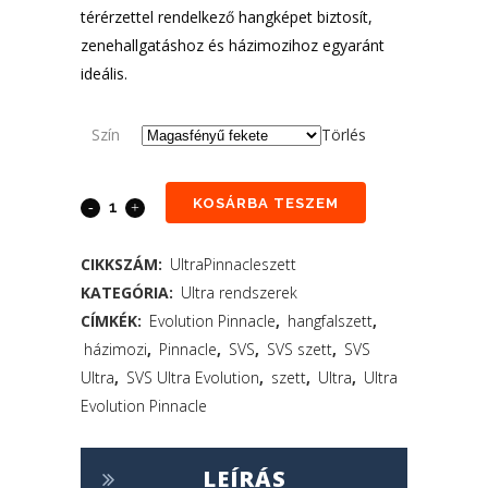
térérzettel rendelkező hangképet biztosít,
zenehallgatáshoz és házimozihoz egyaránt
ideális.
Szín
Törlés
KOSÁRBA TESZEM
CIKKSZÁM:
UltraPinnacleszett
KATEGÓRIA:
Ultra rendszerek
CÍMKÉK:
Evolution Pinnacle
,
hangfalszett
,
házimozi
,
Pinnacle
,
SVS
,
SVS szett
,
SVS
Ultra
,
SVS Ultra Evolution
,
szett
,
Ultra
,
Ultra
Evolution Pinnacle
LEÍRÁS