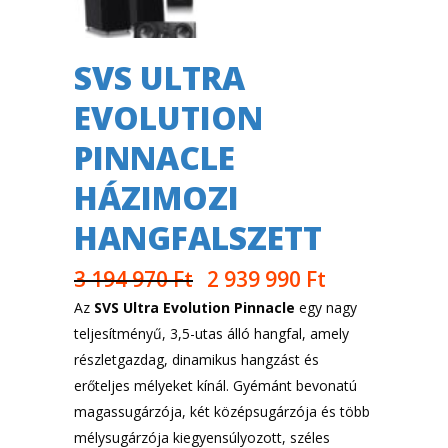
SVS ULTRA
EVOLUTION
PINNACLE
HÁZIMOZI
HANGFALSZETT
3 194 970
Ft
2 939 990
Ft
Az
SVS Ultra Evolution Pinnacle
egy nagy
teljesítményű, 3,5-utas álló hangfal, amely
részletgazdag, dinamikus hangzást és
erőteljes mélyeket kínál. Gyémánt bevonatú
magassugárzója, két középsugárzója és több
mélysugárzója kiegyensúlyozott, széles