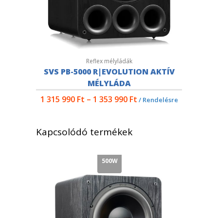
Reflex mélyládák
SVS PB-5000 R|EVOLUTION AKTÍV
MÉLYLÁDA
1 315 990
Ft
–
1 353 990
Ft
/ Rendelésre
Kapcsolódó termékek
500W