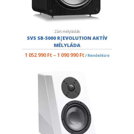
Zárt mélyládák
SVS SB-5000 R|EVOLUTION AKTÍV
MÉLYLÁDA
1 052 990
Ft
–
1 090 990
Ft
/ Rendelésre