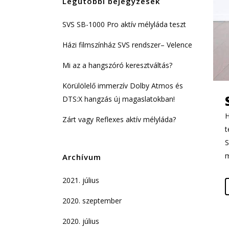
Legutóbbi bejegyzések
SVS SB-1000 Pro aktív mélyláda teszt
Házi filmszínház SVS rendszer– Velence
Mi az a hangszóró keresztváltás?
Körülölelő immerzív Dolby Atmos és
DTS:X hangzás új magaslatokban!
H
Zárt vagy Reflexes aktív mélyláda?
t
S
m
Archívum
2021. július
2020. szeptember
2020. július