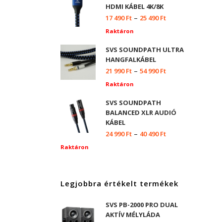
HDMI KÁBEL 4K/8K
–
17 490
Ft
25 490
Ft
Raktáron
SVS SOUNDPATH ULTRA
HANGFALKÁBEL
–
21 990
Ft
54 990
Ft
Raktáron
SVS SOUNDPATH
BALANCED XLR AUDIÓ
KÁBEL
–
24 990
Ft
40 490
Ft
Raktáron
Legjobbra értékelt termékek
SVS PB-2000 PRO DUAL
AKTÍV MÉLYLÁDA