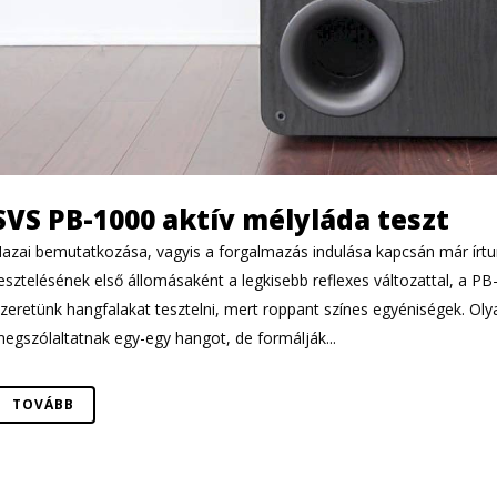
SVS PB-1000 aktív mélyláda teszt
azai bemutatkozása, vagyis a forgalmazás indulása kapcsán már írtun
esztelésének első állomásaként a legkisebb reflexes változattal, a P
zeretünk hangfalakat tesztelni, mert roppant színes egyéniségek. Ol
egszólaltatnak egy-egy hangot, de formálják...
TOVÁBB