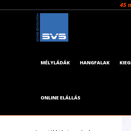
45 
MÉLYLÁDÁK
HANGFALAK
KIE
Kategóriák
Egyéb
ONLINE ELÁLLÁS
Tesztek
Tippek/Trükkök