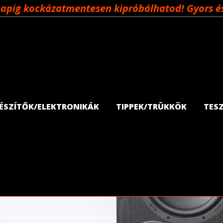
napig kockázatmentesen kipróbálhatod! Gyors és 
GÉSZÍTŐK/ELEKTRONIKÁK
TIPPEK/TRÜKKÖK
TES