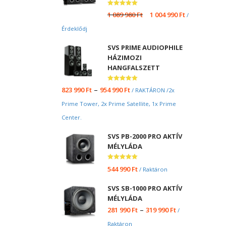
Értékelés:
1 089 980
Ft
1 004 990
Ft
/
5.00
/ 5
Érdeklődj
SVS PRIME AUDIOPHILE
HÁZIMOZI
HANGFALSZETT
Értékelés:
–
823 990
Ft
954 990
Ft
/ RAKTÁRON /2x
5.00
/ 5
Prime Tower, 2x Prime Satellite, 1x Prime
Center.
SVS PB-2000 PRO AKTÍV
MÉLYLÁDA
Értékelés:
544 990
Ft
/ Raktáron
5.00
/ 5
SVS SB-1000 PRO AKTÍV
MÉLYLÁDA
–
281 990
Ft
319 990
Ft
/
Raktáron