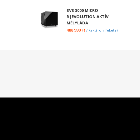
SVS 3000 MICRO
R|EVOLUTION AKTÍV
MÉLYLÁDA
488 990
Ft
/ Raktáron (fekete)