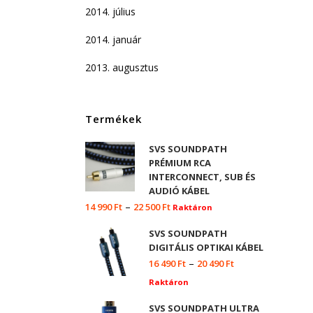
2014. július
2014. január
2013. augusztus
Termékek
SVS SOUNDPATH
PRÉMIUM RCA
INTERCONNECT, SUB ÉS
AUDIÓ KÁBEL
–
14 990
Ft
22 500
Ft
Raktáron
SVS SOUNDPATH
DIGITÁLIS OPTIKAI KÁBEL
–
16 490
Ft
20 490
Ft
Raktáron
SVS SOUNDPATH ULTRA