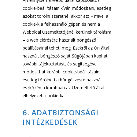
Amennyiben a Weboldallal kapcsolatos
cookie-beállításain kíván módosítani, esetleg
azokat törölni szeretné, akkor azt – mivel a
cookie-k a felhasználó gépén és nem a
Weboldal Üzemeltetőjénél kerülnek tárolásra
– a web elérésére használt böngésző
beállításainál teheti meg. Ezekről az Ön által
használt böngésző saját Súgójában kaphat
további tájékoztatást, és segítségével
módosíthat korábbi cookie-beállításain,
esetleg törölheti a böngészésre használt
eszközén a korábban az Üzemeltető által
elhelyezett cookie-kat.
6. ADATBIZTONSÁGI
INTÉZKEDÉSEK