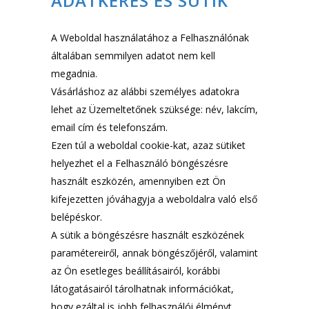
ADATKÉRÉS ÉS SÜTIK
A Weboldal használatához a Felhasználónak
általában semmilyen adatot nem kell
megadnia.
Vásárláshoz az alábbi személyes adatokra
lehet az Üzemeltetőnek szüksége: név, lakcím,
email cím és telefonszám.
Ezen túl a weboldal cookie-kat, azaz sütiket
helyezhet el a Felhasználó böngészésre
használt eszközén, amennyiben ezt Ön
kifejezetten jóváhagyja a weboldalra való első
belépéskor.
A sütik a böngészésre használt eszközének
paramétereiről, annak böngészőjéről, valamint
az Ön esetleges beállításairól, korábbi
látogatásairól tárolhatnak információkat,
hogy ezáltal is jobb felhasználói élményt