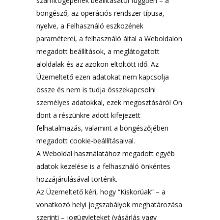
számítógépének beállításától függően – a
böngésző, az operációs rendszer típusa,
nyelve, a Felhasználó eszközének
paraméterei, a felhasználó által a Weboldalon
megadott beállítások, a meglátogatott
aloldalak és az azokon eltöltött idő. Az
Üzemeltető ezen adatokat nem kapcsolja
össze és nem is tudja összekapcsolni
személyes adatokkal, ezek megosztásáról Ön
dönt a részünkre adott kifejezett
felhatalmazás, valamint a böngészőjében
megadott cookie-beállításaival.
A Weboldal használatához megadott egyéb
adatok kezelése is a felhasználó önkéntes
hozzájárulásával történik.
Az Üzemeltető kéri, hogy “Kiskorúak” – a
vonatkozó helyi jogszabályok meghatározása
szerinti – jogügyleteket (vásárlás vagy