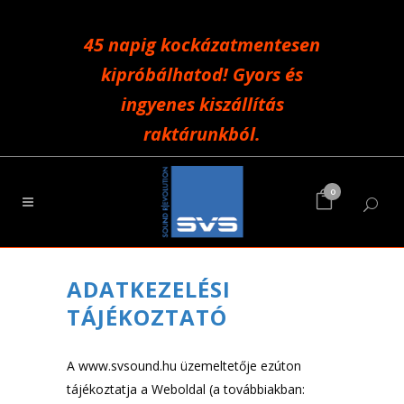
45 napig kockázatmentesen
kipróbálhatod! Gyors és
ingyenes kiszállítás
raktárunkból.
0
ADATKEZELÉSI
TÁJÉKOZTATÓ
A www.svsound.hu üzemeltetője ezúton
tájékoztatja a Weboldal (a továbbiakban: