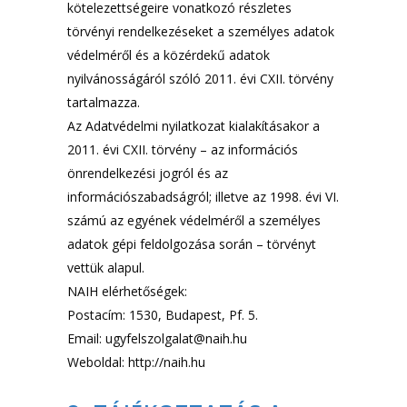
kötelezettségeire vonatkozó részletes
törvényi rendelkezéseket a személyes adatok
védelméről és a közérdekű adatok
nyilvánosságáról szóló 2011. évi CXII. törvény
tartalmazza.
Az Adatvédelmi nyilatkozat kialakításakor a
2011. évi CXII. törvény – az információs
önrendelkezési jogról és az
információszabadságról; illetve az 1998. évi VI.
számú az egyének védelméről a személyes
adatok gépi feldolgozása során – törvényt
vettük alapul.
NAIH elérhetőségek:
Postacím: 1530, Budapest, Pf. 5.
Email: ugyfelszolgalat@naih.hu
Weboldal: http://naih.hu