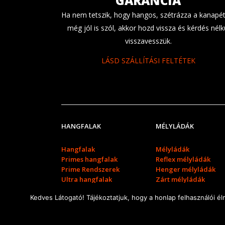
GARANCIA
Ha nem tetszik, hogy hangos, szétrázza a kanapét
még jól is szól, akkor hozd vissza és kérdés nélk
visszavesszük.
LÁSD SZÁLLÍTÁSI FELTÉTEK
HANGFALAK
MÉLYLÁDÁK
Hangfalak
Mélyládák
Primes hangfalak
Reflex mélyládák
Prime Rendszerek
Henger mélyládák
Ultra hangfalak
Zárt mélyládák
Ultra rendszerek
Dual mélyládák
Kedves Látogató! Tájékoztatjuk, hogy a honlap felhasználói 
Mélyláda kiegészítők