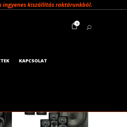
ingyenes kiszállítás raktárunkból.
0
ZTEK
KAPCSOLAT
Showing all 4 results