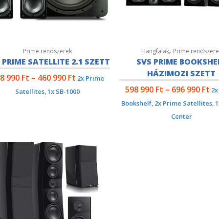
,
Prime rendszerek
Hangfalak
Prime rendszere
 PRIME SATELLITE 2.1 SZETT
SVS PRIME BOOKSHE
HÁZIMOZI SZETT
8 990
Ft
–
460 990
Ft
2x Prime
598 990
Ft
–
696 990
Ft
2x
Satellites, 1x SB-1000
Bookshelf, 2x Prime Satellites, 
Center