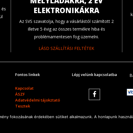
MÉLYLÁDÁKRA, 2 ÉV
ELEKTRONIKÁKRA
 és
k
ül
Az SVS szavatolja, hogy a vásárlástól számított 2
illetve 5 évig az összes termékre hiba és
problémamentesen fog üzemelni.
LÁSD SZÁLLÍTÁSI FELTÉTEK
Fontos linkek
Lépj velünk kapcsolatba
B
Kapcsolat
ÁSZF
Adatvédelmi tájokztató
Tesztek
Garanciák
élmény fokozásának érdekében sütiket alkalmazunk. A honlapunk használa
Tippek/Trükkök