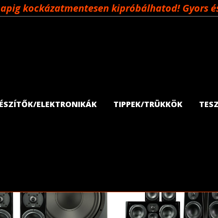
napig kockázatmentesen kipróbálhatod! Gyors és 
GÉSZÍTŐK/ELEKTRONIKÁK
TIPPEK/TRÜKKÖK
TES
Rendezés: ár szerint növekvő