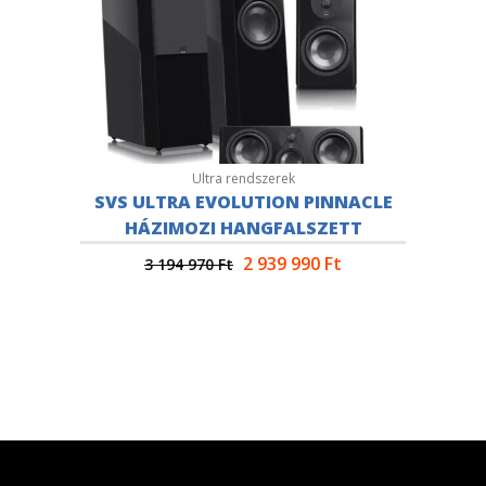
Ultra rendszerek
SVS ULTRA EVOLUTION PINNACLE
HÁZIMOZI HANGFALSZETT
2 939 990
Ft
3 194 970
Ft