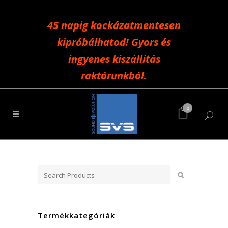
45 napig kockázatmentesen
kipróbálhatod! Gyors és
ingyenes kiszállítás
raktárunkból.
0
Termékkategóriák