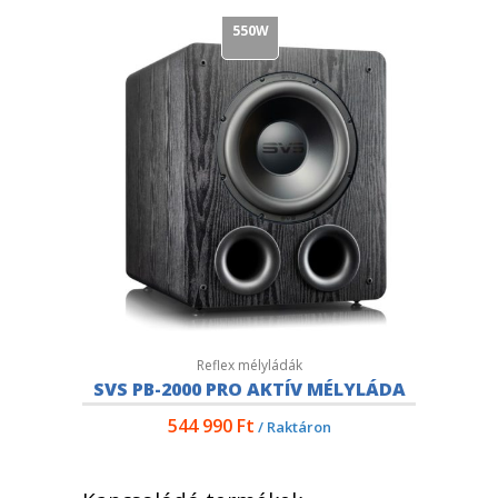
550W
Reflex mélyládák
SVS PB-2000 PRO AKTÍV MÉLYLÁDA
544 990
Ft
/ Raktáron