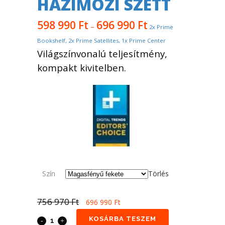
HÁZIMOZI SZETT
598 990
Ft
696 990
Ft
–
2x Prime
Bookshelf, 2x Prime Satellites, 1x Prime Center
Világszínvonalú teljesítmény,
kompakt kivitelben.
Szín
Törlés
756 970
Ft
696 990
Ft
KOSÁRBA TESZEM