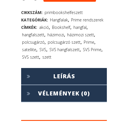
CIKKSZÁM:
primbookshelfeszett
KATEGÓRIÁK:
Hangfalak
,
Prime rendszerek
CÍMKÉK:
akció
,
Bookshelf
,
hangfal
,
hangfalszett
,
házimozi
,
házimozi szett
,
polcsugárzó
,
polcsugárzó szett
,
Prime
,
satellite
,
SVS
,
SVS hangfalszett
,
SVS Prime
,
SVS szett
,
szett
LEÍRÁS
VÉLEMÉNYEK (0)