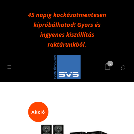
45 napig kockázatmentesen
kipróbálhatod! Gyors és
ingyenes kiszállítás
raktárunkból.
0
Akció