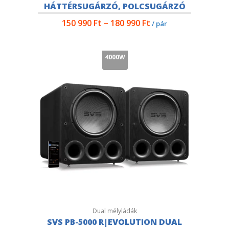
HÁTTÉRSUGÁRZÓ, POLCSUGÁRZÓ
150 990
Ft
–
180 990
Ft
/ pár
4000W
Dual mélyládák
SVS PB-5000 R|EVOLUTION DUAL