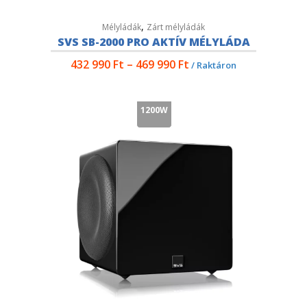
,
Mélyládák
Zárt mélyládák
SVS SB-2000 PRO AKTÍV MÉLYLÁDA
432 990
Ft
–
469 990
Ft
/ Raktáron
1200W