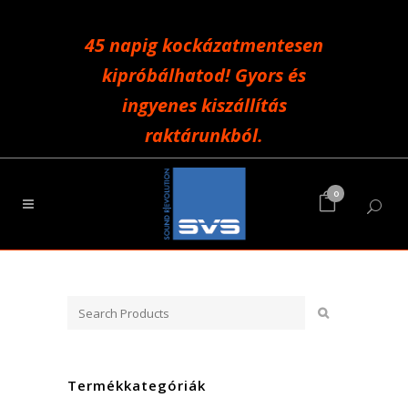
45 napig kockázatmentesen
kipróbálhatod! Gyors és
ingyenes kiszállítás
raktárunkból.
0
Termékkategóriák