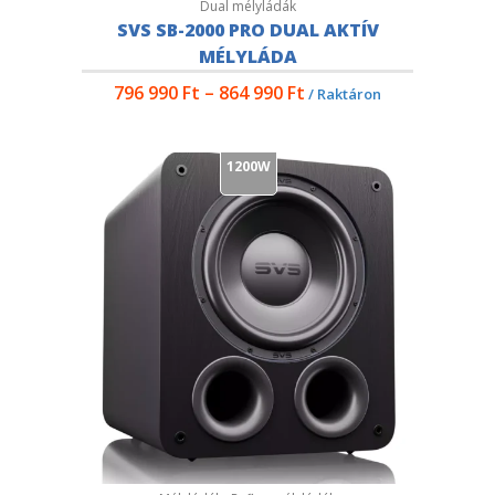
Dual mélyládák
SVS SB-2000 PRO DUAL AKTÍV
MÉLYLÁDA
796 990
Ft
–
864 990
Ft
/ Raktáron
1200W