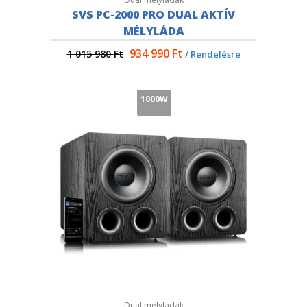
SVS PC-2000 PRO DUAL AKTÍV
MÉLYLÁDA
934 990
Ft
1 015 980
Ft
/ Rendelésre
1000W
Dual mélyládák