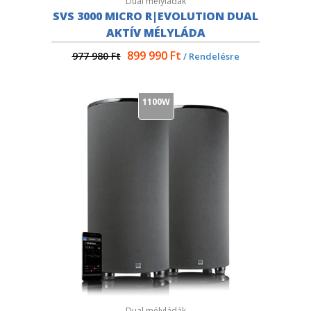
Dual mélyládák
SVS 3000 MICRO R|EVOLUTION DUAL
AKTÍV MÉLYLÁDA
899 990
Ft
977 980
Ft
/ Rendelésre
1100W
Dual mélyládák