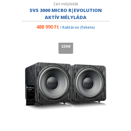
Zárt mélyládák
SVS 3000 MICRO R|EVOLUTION
AKTÍV MÉLYLÁDA
488 990
Ft
/ Raktáron (fekete)
325W