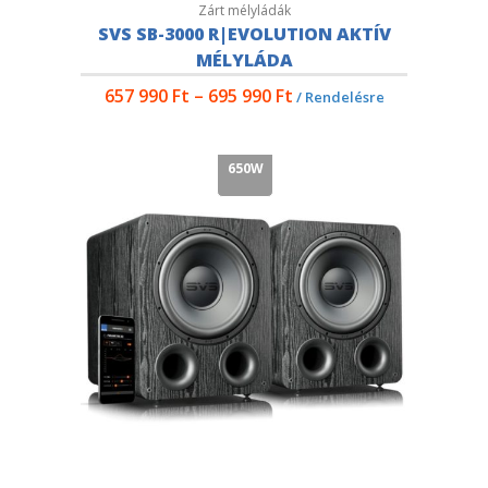
Zárt mélyládák
SVS SB-3000 R|EVOLUTION AKTÍV
MÉLYLÁDA
657 990
Ft
–
695 990
Ft
/ Rendelésre
650W