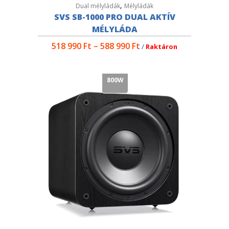
,
Dual mélyládák
Mélyládák
SVS SB-1000 PRO DUAL AKTÍV
MÉLYLÁDA
518 990
Ft
–
588 990
Ft
/
Raktáron
800W