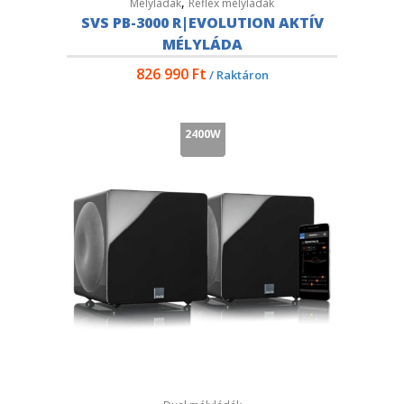
,
Mélyládák
Reflex mélyládák
SVS PB-3000 R|EVOLUTION AKTÍV
MÉLYLÁDA
826 990
Ft
/ Raktáron
2400W