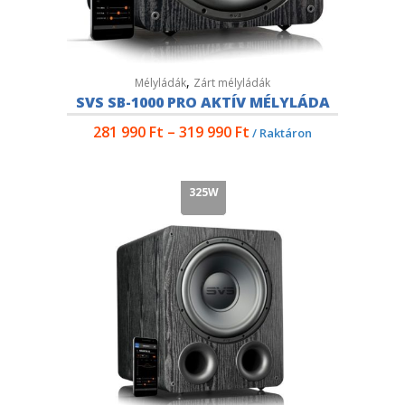
,
Mélyládák
Zárt mélyládák
SVS SB-1000 PRO AKTÍV MÉLYLÁDA
281 990
Ft
–
319 990
Ft
/ Raktáron
325W