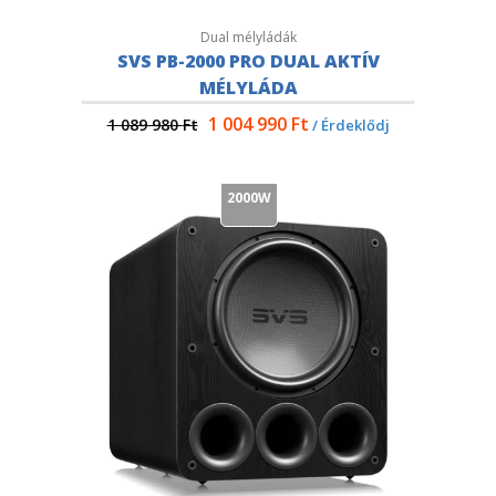
Dual mélyládák
SVS PB-2000 PRO DUAL AKTÍV
MÉLYLÁDA
1 004 990
Ft
1 089 980
Ft
/ Érdeklődj
2000W