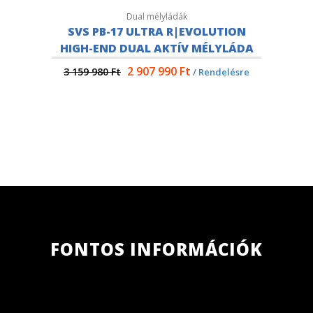
Dual mélyládák
SVS PB-17 ULTRA R|EVOLUTION
HIGH-END DUAL AKTÍV MÉLYLÁDA
2 907 990
Ft
3 159 980
Ft
/ Rendelésre
FONTOS INFORMÁCIÓK