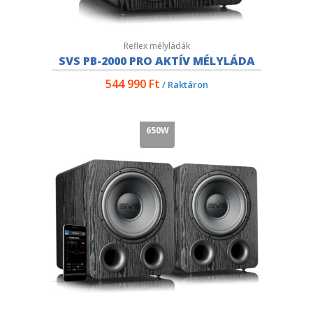
Reflex mélyládák
SVS PB-2000 PRO AKTÍV MÉLYLÁDA
544 990
Ft
/ Raktáron
650W