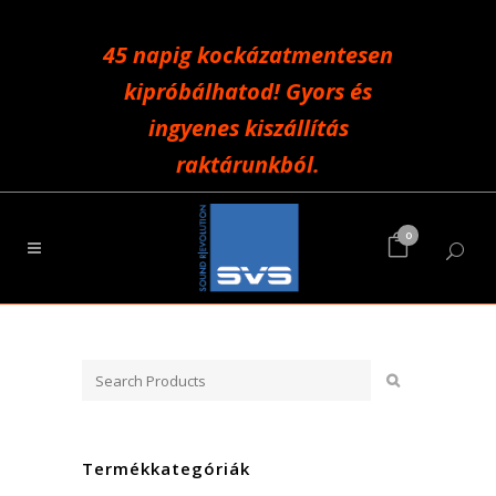
45 napig kockázatmentesen
kipróbálhatod! Gyors és
ingyenes kiszállítás
raktárunkból.
0
Termékkategóriák