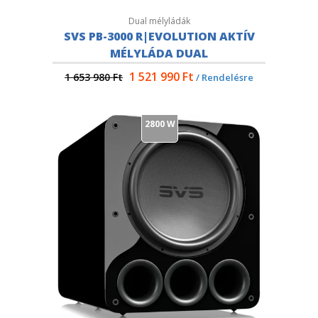
Dual mélyládák
SVS PB-3000 R|EVOLUTION AKTÍV
MÉLYLÁDA DUAL
1 521 990
Ft
1 653 980
Ft
/ Rendelésre
2800 W