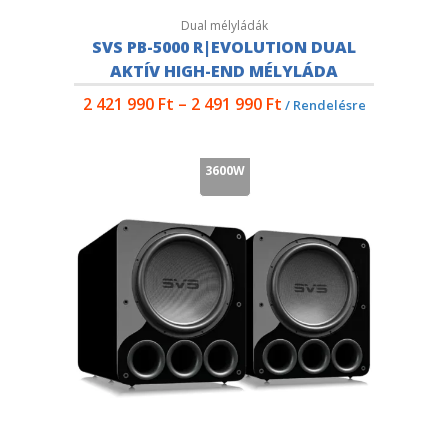
Dual mélyládák
SVS PB-5000 R|EVOLUTION DUAL
AKTÍV HIGH-END MÉLYLÁDA
2 421 990
Ft
–
2 491 990
Ft
/ Rendelésre
3600W