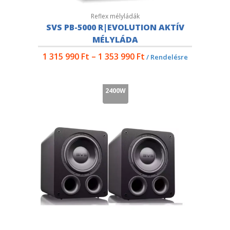
Reflex mélyládák
SVS PB-5000 R|EVOLUTION AKTÍV
MÉLYLÁDA
1 315 990
Ft
–
1 353 990
Ft
/ Rendelésre
2400W