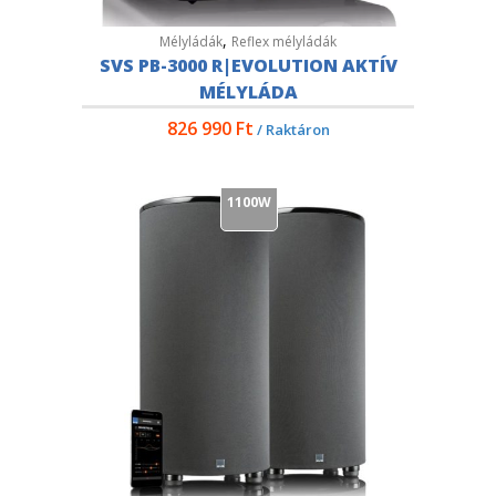
,
Mélyládák
Reflex mélyládák
SVS PB-3000 R|EVOLUTION AKTÍV
MÉLYLÁDA
826 990
Ft
/ Raktáron
1100W