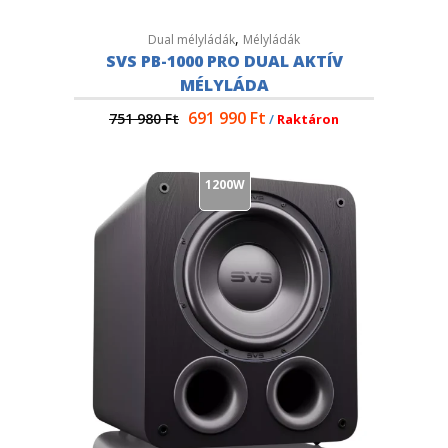
,
Dual mélyládák
Mélyládák
SVS PB-1000 PRO DUAL AKTÍV
MÉLYLÁDA
691 990
Ft
751 980
Ft
/
Raktáron
1200W