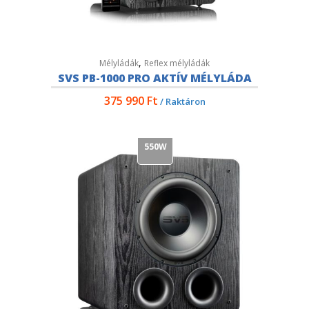
,
Mélyládák
Reflex mélyládák
SVS PB-1000 PRO AKTÍV MÉLYLÁDA
375 990
Ft
/ Raktáron
550W