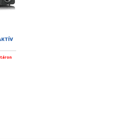
AKTÍV
táron