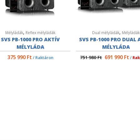
,
,
Mélyládák
Reflex mélyládák
Dual mélyládák
Mélyládák
SVS PB-1000 PRO AKTÍV
SVS PB-1000 PRO DUAL 
MÉLYLÁDA
MÉLYLÁDA
375 990
Ft
691 990
Ft
751 980
Ft
/ Raktáron
/
Rak