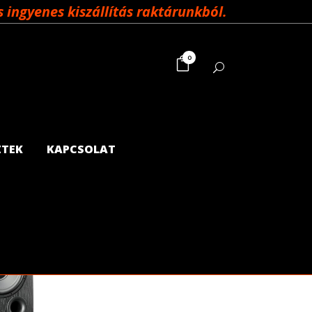
ingyenes kiszállítás raktárunkból.
0
ZTEK
KAPCSOLAT
Showing all 2 results