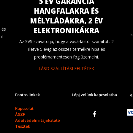
5 ÉV GARANCIA
HANGFALAKRA ÉS
MÉLYLÁDÁKRA, 2 ÉV
ELEKTRONIKÁKRA
 és
k
ül
Az SVS szavatolja, hogy a vásárlástól számított 2
illetve 5 évig az összes termékre hiba és
problémamentesen fog üzemelni.
LÁSD SZÁLLÍTÁSI FELTÉTEK
Fontos linkek
Lépj velünk kapcsolatba
B
Kapcsolat
ÁSZF
Adatvédelmi tájokztató
Tesztek
Garanciák