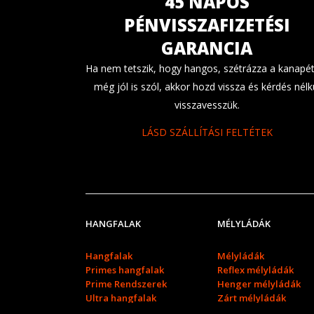
45 NAPOS
PÉNVISSZAFIZETÉSI
GARANCIA
Ha nem tetszik, hogy hangos, szétrázza a kanapét
még jól is szól, akkor hozd vissza és kérdés nélk
visszavesszük.
LÁSD SZÁLLÍTÁSI FELTÉTEK
HANGFALAK
MÉLYLÁDÁK
Hangfalak
Mélyládák
Primes hangfalak
Reflex mélyládák
Prime Rendszerek
Henger mélyládák
Ultra hangfalak
Zárt mélyládák
Ultra rendszerek
Dual mélyládák