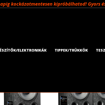
napig kockázatmentesen kipróbálhatod! Gyors és 
GÉSZÍTŐK/ELEKTRONIKÁK
TIPPEK/TRÜKKÖK
TES
Rendezés: ár szerint növekvő
325W
650W