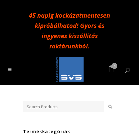
45 napig kockázatmentesen
kipróbálhatod! Gyors és
ingyenes kiszállítás
raktárunkból.
0
Termékkategóriák